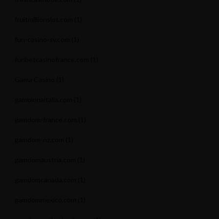
fruitmillionslot.com
(1)
fun-casino-sv.com
(1)
funbetcasinofrance.com
(1)
Gama Casino
(1)
gambloriaitalia.com
(1)
gamdom-france.com
(1)
gamdom-nz.com
(1)
gamdomaustria.com
(1)
gamdomcanada.com
(1)
gamdommexico.com
(1)