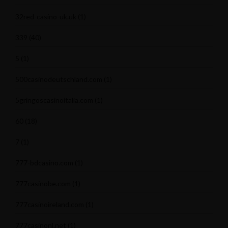
32red-casino-uk.uk
(1)
339
(40)
5
(1)
500casinodeutschland.com
(1)
5gringoscasinoitalia.com
(1)
60
(18)
7
(1)
777-bdcasino.com
(1)
777casinobe.com
(1)
777casinoireland.com
(1)
777casinonl.net
(1)