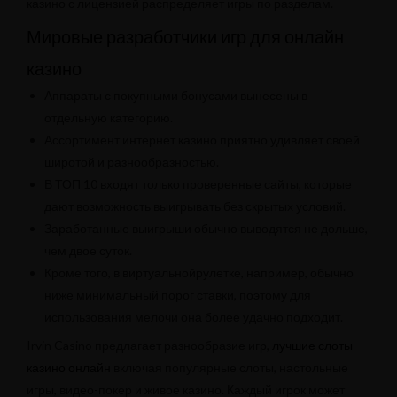
казино с лицензией распределяет игры по разделам.
Мировые разработчики игр для онлайн
казино
Аппараты с покупными бонусами вынесены в
отдельную категорию.
Ассортимент интернет казино приятно удивляет своей
широтой и разнообразностью.
В ТОП 10 входят только проверенные сайты, которые
дают возможность выигрывать без скрытых условий.
Заработанные выигрыши обычно выводятся не дольше,
чем двое суток.
Кроме того, в виртуальнойрулетке, например, обычно
ниже минимальный порог ставки, поэтому для
использования мелочи она более удачно подходит.
Irvin Casino предлагает разнообразие игр,
лучшие слоты
казино онлайн
включая популярные слоты, настольные
игры, видео-покер и живое казино. Каждый игрок может