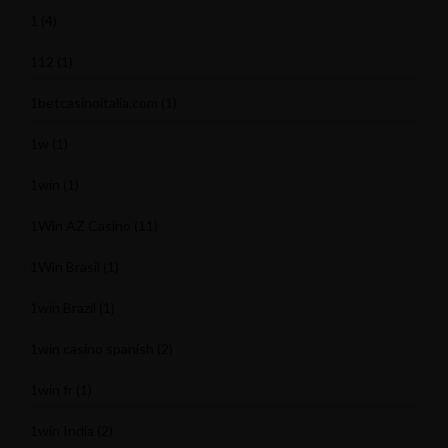
1
(4)
112
(1)
1betcasinoitalia.com
(1)
1w
(1)
1win
(1)
1Win AZ Casino
(11)
1Win Brasil
(1)
1win Brazil
(1)
1win casino spanish
(2)
1win fr
(1)
1win India
(2)