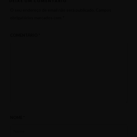
DEIXE UM COMENTÁRIO
O seu endereço de email não será publicado.
Campos
obrigatórios marcados com
*
COMENTÁRIO
*
NOME
*