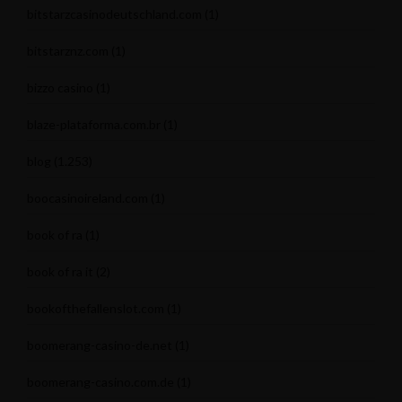
bitstarzcasinodeutschland.com
(1)
bitstarznz.com
(1)
bizzo casino
(1)
blaze-plataforma.com.br
(1)
blog
(1.253)
boocasinoireland.com
(1)
book of ra
(1)
book of ra it
(2)
bookofthefallenslot.com
(1)
boomerang-casino-de.net
(1)
boomerang-casino.com.de
(1)