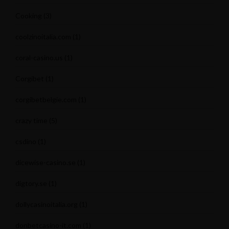
Cooking
(3)
coolzinoitalia.com
(1)
coral-casino.us
(1)
Corgibet
(1)
corgibetbelgie.com
(1)
crazy time
(5)
csdino
(1)
dicewise-casino.se
(1)
digtory.se
(1)
dollycasinoitalia.org
(1)
donbetcasino-it.com
(1)