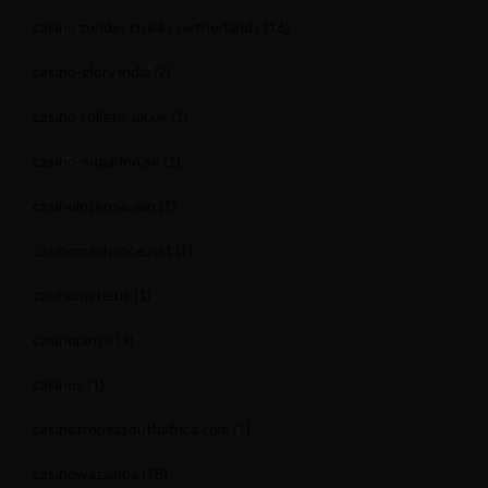
casino zonder crucks netherlands
(16)
casino-glory india
(2)
casino-rolleto-uk.uk
(1)
casino-sugarino.se
(1)
casinointense.win
(1)
casinomachance.net
(1)
casinomate.us
(1)
casinopinco
(4)
casinos
(1)
casinotropezsouthafrica.com
(1)
casinowazamba
(18)