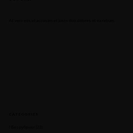
At vero eos et accusam et justo duo dolores et ea rebum.
CATEGORIES
! Без рубрики
(23)