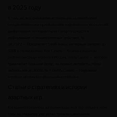
в 2025 гoду
К тому же, все финансовые операции на платформе
осуществляются с применением современных технологий
шифрования, что гарантирует защиту средств и
информации от мошеннических действий. №
18.JOZZ — Предлагает 100% бонус на первый депозит до
500$ в своем казино. Rox Casino — Казино с высоким
рейтингом среди игроков в России. Volna Casino — которое
предлагает большой бонус на первые депозиты, Успей
забрать все до 300%. № 9.Daddy Casino — Надежные
игровые автоматы с реальными ставками.
Статьи о стратегиях и истории
азартных игр
Кэт казино появилось на рынке азартных игр только в этом
году, но оператор уже успел привлечь внимание