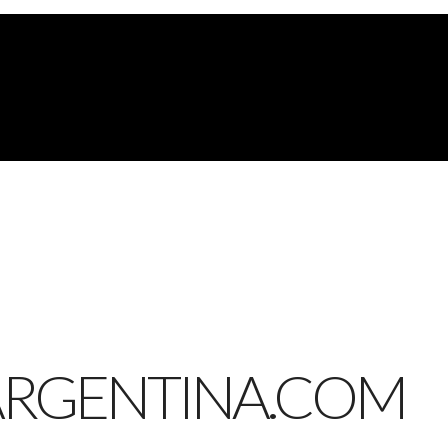
RGENTINA.COM