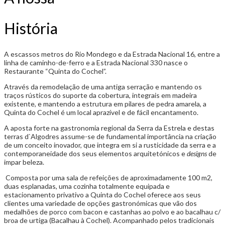
História
A escassos metros do Rio Mondego e da Estrada Nacional 16, entre a
linha de caminho-de-ferro e a Estrada Nacional 330 nasce o
Restaurante “Quinta do Cochel”.
Através da remodelação de uma antiga serração e mantendo os
traços rústicos do suporte da cobertura, integrais em madeira
existente, e mantendo a estrutura em pilares de pedra amarela, a
Quinta do Cochel é um local aprazível e de fácil encantamento.
A aposta forte na gastronomia regional da Serra da Estrela e destas
terras d`Algodres assume-se de fundamental importância na criação
de um conceito inovador, que integra em si a rusticidade da serra e a
contemporaneidade dos seus elementos arquitetónicos e
designs
de
impar beleza.
Composta por uma sala de refeições de aproximadamente 100 m2,
duas esplanadas, uma cozinha totalmente equipada e
estacionamento privativo a Quinta do Cochel oferece aos seus
clientes uma variedade de opções gastronómicas que vão dos
medalhões de porco com bacon e castanhas ao polvo e ao bacalhau c/
broa de urtiga (Bacalhau à Cochel). Acompanhado pelos tradicionais