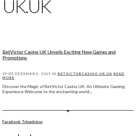
UK.UK
BetVictor Casino UK Unveils Exciting New Games and
Promotions
29 DE DEZEMBRO, 2025 IN
BETVICTORCASINO-UK.UK
READ
MORE
Discover the Magic of BetVictor Casino UK: An Ultimate Gaming
Experience Welcome to the enchanting world...
Facebook
Tripadvisor