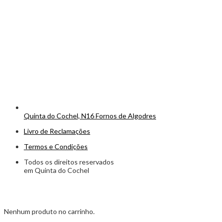
Quinta do Cochel, N16 Fornos de Algodres
Livro de Reclamações
Termos e Condições
Todos os direitos reservados
em Quinta do Cochel
Nenhum produto no carrinho.