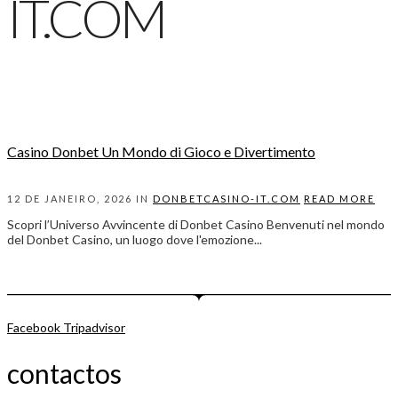
IT.COM
Casino Donbet Un Mondo di Gioco e Divertimento
12 DE JANEIRO, 2026 IN
DONBETCASINO-IT.COM
READ MORE
Scopri l’Universo Avvincente di Donbet Casino Benvenuti nel mondo
del Donbet Casino, un luogo dove l'emozione...
Facebook
Tripadvisor
contactos