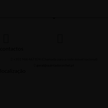
contactos
+351 966 467 874 (Chamada para a rede móvel nacional)
geral@quintadocochel.pt
localização