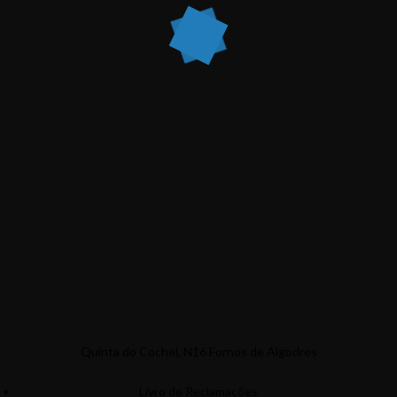
Quinta do Cochel, N16 Fornos de Algodres
Livro de Reclamações