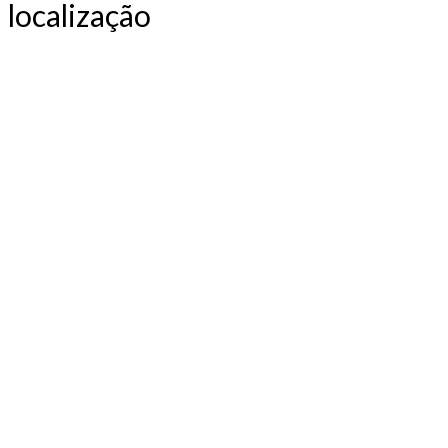
localização