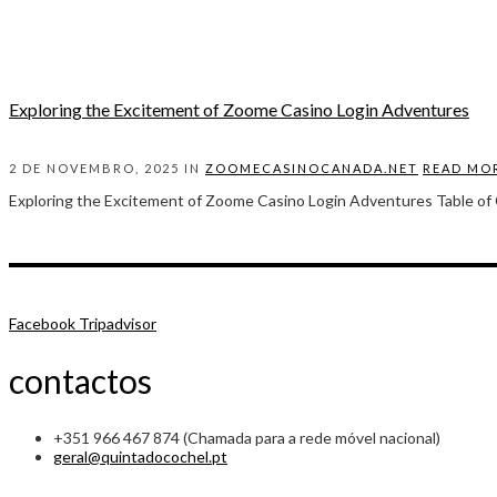
Exploring the Excitement of Zoome Casino Login Adventures
2 DE NOVEMBRO, 2025 IN
ZOOMECASINOCANADA.NET
READ MO
Exploring the Excitement of Zoome Casino Login Adventures Table of
Facebook
Tripadvisor
contactos
+351 966 467 874 (Chamada para a rede móvel nacional)
geral@quintadocochel.pt