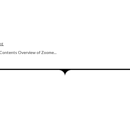
RE
 Contents Overview of Zoome...