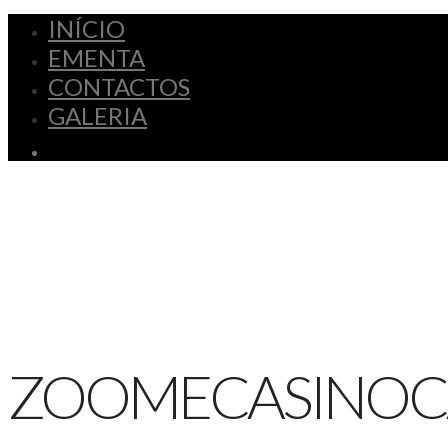
INÍCIO
EMENTA
CONTACTOS
GALERIA
ZOOMECASINOC