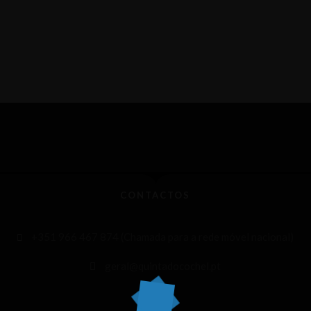
CONTACTOS
+351 966 467 874 (Chamada para a rede móvel nacional)
geral@quintadocochel.pt