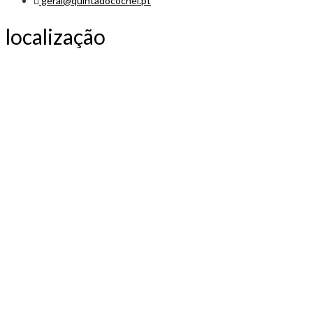
geral@quintadocochel.pt
localização