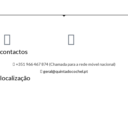
contactos
+351 966 467 874 (Chamada para a rede móvel nacional)
geral@quintadocochel.pt
localização