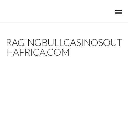
RAGINGBULLCASINOSOUT
HAFRICA.COM
Unleash the Fury Raging Bull No Deposit Bonus Offers!
8 DE DEZEMBRO, 2025 IN
RAGINGBULLCASINOSOUTHAFRICA.COM
READ
MORE
Charge into Action: The Raging Bull No Deposit Bonus
Explained! Welcome to the electrifying world of Raging...