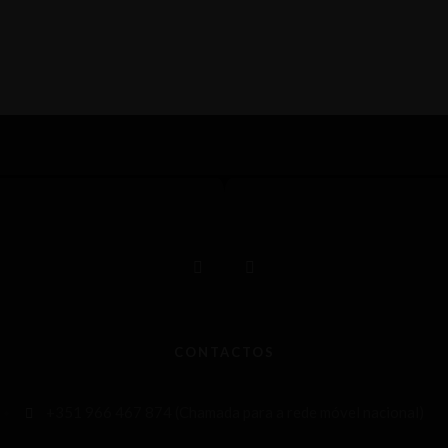
CONTACTOS
+351 966 467 874 (Chamada para a rede móvel nacional)