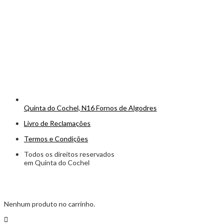
Quinta do Cochel, N16 Fornos de Algodres
Livro de Reclamações
Termos e Condições
Todos os direitos reservados
em Quinta do Cochel
Nenhum produto no carrinho.