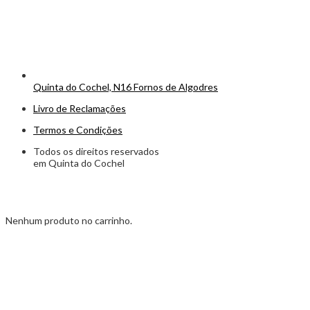
Quinta do Cochel, N16 Fornos de Algodres
Livro de Reclamações
Termos e Condições
Todos os direitos reservados
em Quinta do Cochel
Nenhum produto no carrinho.