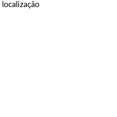
localização