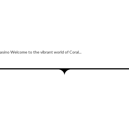
sino Welcome to the vibrant world of Coral...