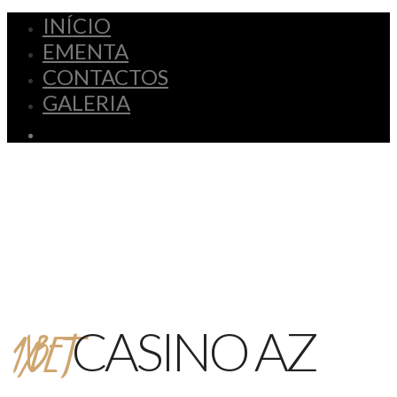
INÍCIO
EMENTA
CONTACTOS
GALERIA
1XBET
CASINO AZ