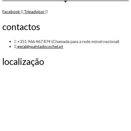
Facebook
Tripadvisor
contactos
+351 966 467 874 (Chamada para a rede móvel nacional)
geral@quintadocochel.pt
localização