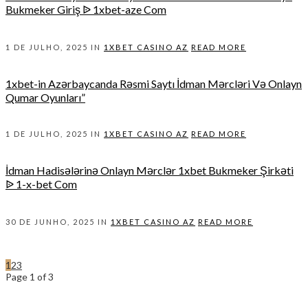
Bukmeker Giriş ᐉ 1xbet-aze Com
1 DE JULHO, 2025 IN
1XBET CASINO AZ
READ MORE
1xbet-in Azərbaycanda Rəsmi Saytı İdman Mərcləri Və Onlayn
Qumar Oyunları”
1 DE JULHO, 2025 IN
1XBET CASINO AZ
READ MORE
İdman Hadisələrinə Onlayn Mərclər 1xbet Bukmeker Şirkəti
ᐉ 1-x-bet Com
30 DE JUNHO, 2025 IN
1XBET CASINO AZ
READ MORE
1
2
3
Page 1 of 3