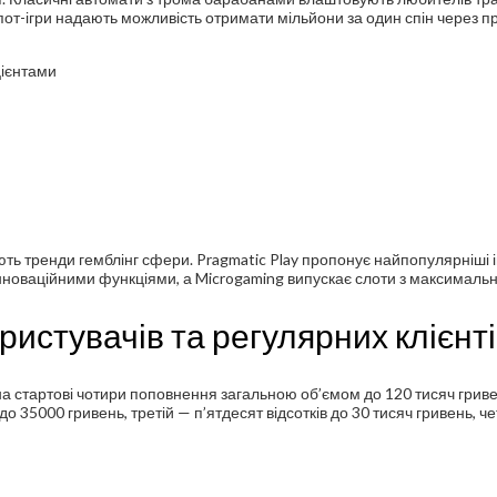
пот-ігри надають можливість отримати мільйони за один спін через
цієнтами
ть тренди гемблінг сфери. Pragmatic Play пропонує найпопулярніші іг
з інноваційними функціями, а Microgaming випускає слоти з максима
истувачів та регулярних клієнт
 на стартові чотири поповнення загальною об’ємом до 120 тисяч гри
до 35000 гривень, третій — п’ятдесят відсотків до 30 тисяч гривень, че