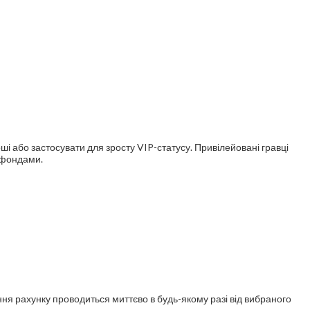
оші або застосувати для зросту VIP-статусу. Привілейовані гравці
 фондами.
ння рахунку проводиться миттєво в будь-якому разі від вибраного