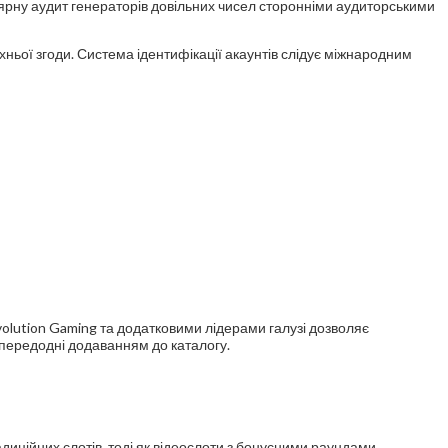
ярну аудит генераторів довільних чисел сторонніми аудиторськими
хньої згоди. Система ідентифікації акаунтів слідує міжнародним
volution Gaming та додатковими лідерами галузі дозволяє
передодні додаванням до каталогу.
диційних слотів, тоді як відеослоти з бонусними раундами