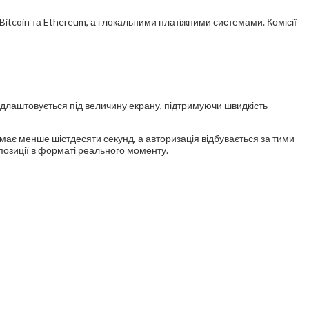
itcoin та Ethereum, а і локальними платіжними системами. Комісії
ідлаштовується під величину екрану, підтримуючи швидкість
ймає менше шістдесяти секунд, а авторизація відбувається за тими
опозиції в форматі реального моменту.