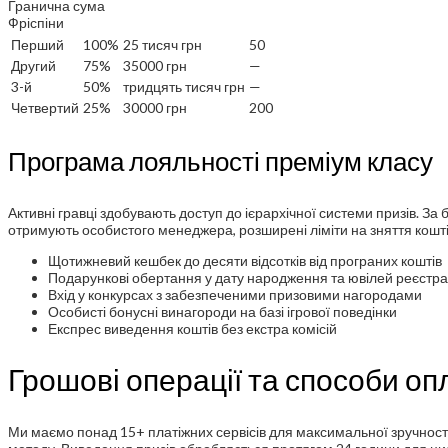
Гранична сума
Фріспіни
Перший
100%
25 тисяч грн
50
Другий
75%
35000 грн
—
3-й
50%
тридцять тисяч грн
—
Четвертий
25%
30000 грн
200
Програма лояльності преміум класу
Активні гравці здобувають доступ до ієрархічної системи призів. За
отримують особистого менеджера, розширені ліміти на зняття кош
Щотижневий кешбек до десяти відсотків від програних коштів
Подарункові обертання у дату народження та ювілей реєстра
Вхід у конкурсах з забезпеченими призовими нагородами
Особисті бонусні винагороди на базі ігрової поведінки
Експрес виведення коштів без екстра комісій
Грошові операції та способи оп
Ми маємо понад 15+ платіжних сервісів для максимальної зручності