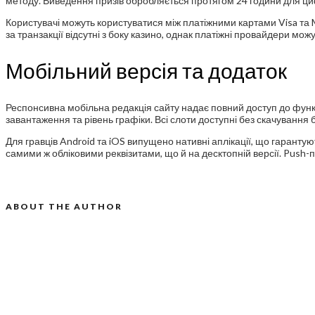
методу. Виведення призів обробляється протягом 24 години для цифр
Користувачі можуть користуватися між платіжними картами Visa та M
за транзакції відсутні з боку казино, однак платіжні провайдери мож
Мобільний версія та додаток
Респонсивна мобільна редакція сайту надає повний доступ до функ
завантаження та рівень графіки. Всі слоти доступні без скачування
Для гравців Android та iOS випущено нативні аплікації, що гаранту
самими ж обліковими реквізитами, що й на десктопній версії. Push-
ABOUT THE AUTHOR