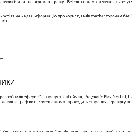
закцій кожного окремого гравця. Всі слот автомати зазнають регул
ності та не надає інформацію про користувачів третім сторонам без ї
штів.
s
рт
ники
розробників сфери. Співпраця зТопГеймінг, Pragmatic Play, NetEnt, E
ажаючою графікою. Кожен автомат проходить старанну перевірку на
ї. Класичні автомати з трома барабанами влаштовують любителів тра