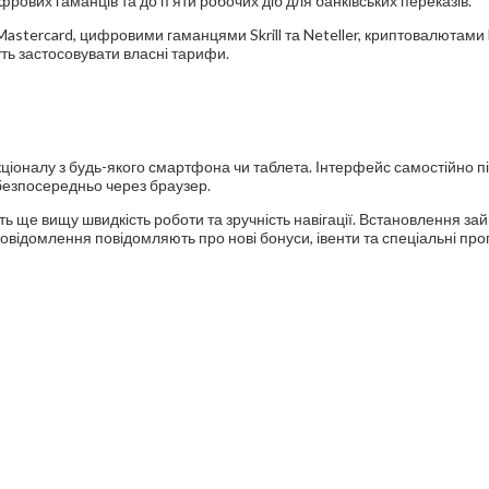
ових гаманців та до п’яти робочих діб для банківських переказів.
astercard, цифровими гаманцями Skrill та Neteller, криптовалютами B
уть застосовувати власні тарифи.
ціоналу з будь-якого смартфона чи таблета. Інтерфейс самостійно п
 безпосередньо через браузер.
ють ще вищу швидкість роботи та зручність навігації. Встановлення за
повідомлення повідомляють про нові бонуси, івенти та спеціальні пр