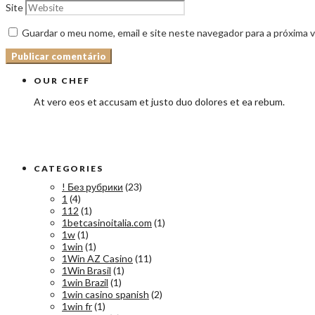
Site
Guardar o meu nome, email e site neste navegador para a próxima 
OUR CHEF
At vero eos et accusam et justo duo dolores et ea rebum.
CATEGORIES
! Без рубрики
(23)
1
(4)
112
(1)
1betcasinoitalia.com
(1)
1w
(1)
1win
(1)
1Win AZ Casino
(11)
1Win Brasil
(1)
1win Brazil
(1)
1win casino spanish
(2)
1win fr
(1)