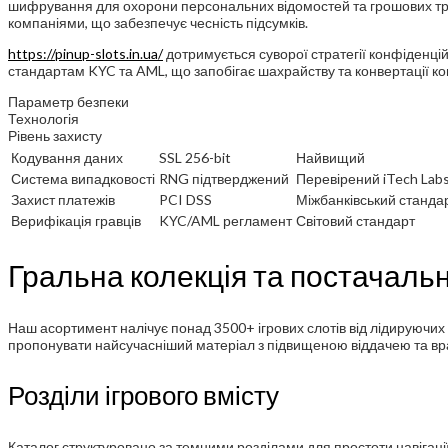
шифрування для охорони персональних відомостей та грошових тран
компаніями, що забезпечує чесність підсумків.
https://pinup-slots.in.ua/
дотримується суворої стратегії конфіденцій
стандартам KYC та AML, що запобігає шахрайству та конвертації ко
Параметр безпеки
Технологія
Рівень захисту
Кодування даних
SSL 256-bit
Найвищий
Система випадковості
RNG підтверджений
Перевірений iTech Lab
Захист платежів
PCI DSS
Міжбанківський станда
Верифікація гравців
KYC/AML регламент
Світовий стандарт
Гральна колекція та постачаль
Наш асортимент налічує понад 3500+ ігрових слотів від лідируючих 
пропонувати найсучасніший матеріал з підвищеною віддачею та вр
Розділи ігрового вмісту
Каталог структуровано за темними розділами для простоти навігаці