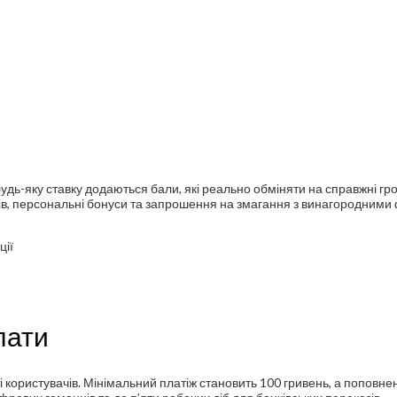
 будь-яку ставку додаються бали, які реально обміняти на справжні гр
тів, персональні бонуси та запрошення на змагання з винагородними
ції
лати
 користувачів. Мінімальний платіж становить 100 гривень, а поповне