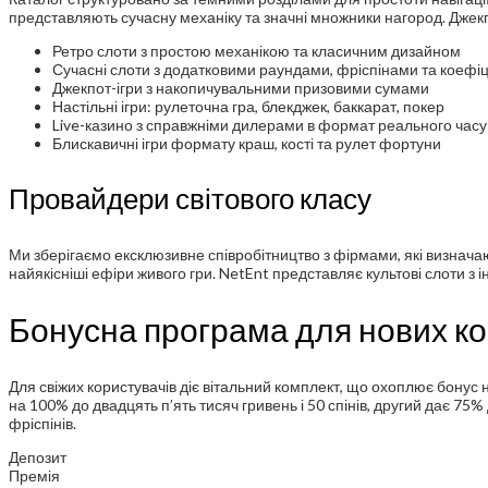
представляють сучасну механіку та значні множники нагород. Джек
Ретро слоти з простою механікою та класичним дизайном
Сучасні слоти з додатковими раундами, фріспінами та коефі
Джекпот-ігри з накопичувальними призовими сумами
Настільні ігри: рулеточна гра, блекджек, баккарат, покер
Live-казино з справжніми дилерами в формат реального часу
Блискавичні ігри формату краш, кості та рулет фортуни
Провайдери світового класу
Ми зберігаємо ексклюзивне співробітництво з фірмами, які визначаю
найякісніші ефіри живого гри. NetEnt представляє культові слоти 
Бонусна програма для нових кор
Для свіжих користувачів діє вітальний комплект, що охоплює бонус
на 100% до двадцять п’ять тисяч гривень і 50 спінів, другий дає 75% 
фріспінів.
Депозит
Премія