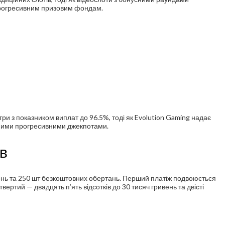
 прогресивним призовим фондам.
ри з показником виплат до 96.5%, тоді як Evolution Gaming надає
льними прогресивними джекпотами.
ів
вень та 250 шт безкоштовних обертань. Перший платіж подвоюється
твертий — двадцять п’ять відсотків до 30 тисяч гривень та двісті