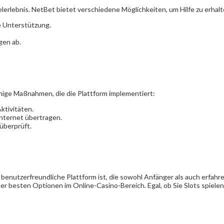
elerlebnis. NetBet bietet verschiedene Möglichkeiten, um Hilfe zu erhalt
e Unterstützung.
gen ab.
 einige Maßnahmen, die die Plattform implementiert:
tivitäten.
nternet übertragen.
überprüft.
 benutzerfreundliche Plattform ist, die sowohl Anfänger als auch erfahre
 besten Optionen im Online-Casino-Bereich. Egal, ob Sie Slots spielen