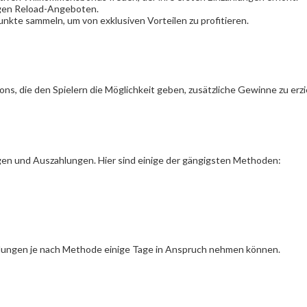
gen Reload-Angeboten.
unkte sammeln, um von exklusiven Vorteilen zu profitieren.
s, die den Spielern die Möglichkeit geben, zusätzliche Gewinne zu erzi
ngen und Auszahlungen. Hier sind einige der gängigsten Methoden:
hlungen je nach Methode einige Tage in Anspruch nehmen können.