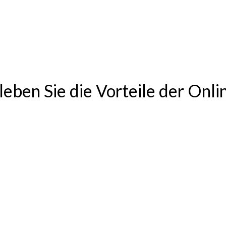
eben Sie die Vorteile der Onl