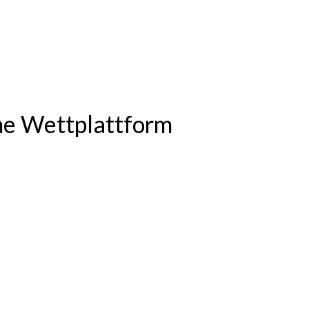
ine Wettplattform