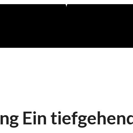
g Ein tiefgehende