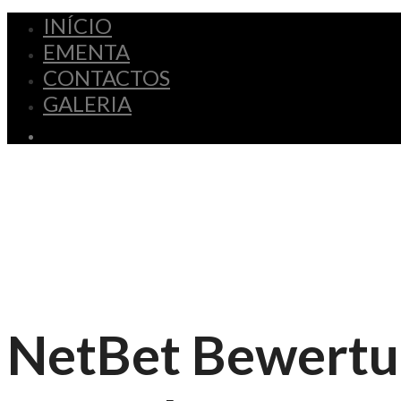
INÍCIO
EMENTA
CONTACTOS
GALERIA
NetBet Bewertun