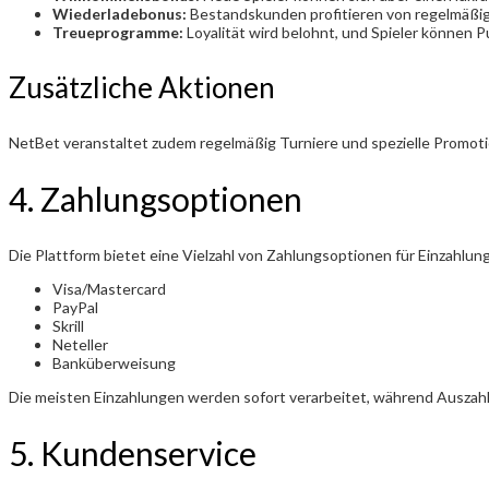
Wiederladebonus:
Bestandskunden profitieren von regelmäßi
Treueprogramme:
Loyalität wird belohnt, und Spieler können P
Zusätzliche Aktionen
NetBet veranstaltet zudem regelmäßig Turniere und spezielle Promotion
4. Zahlungsoptionen
Die Plattform bietet eine Vielzahl von Zahlungsoptionen für Einzahlu
Visa/Mastercard
PayPal
Skrill
Neteller
Banküberweisung
Die meisten Einzahlungen werden sofort verarbeitet, während Ausza
5. Kundenservice