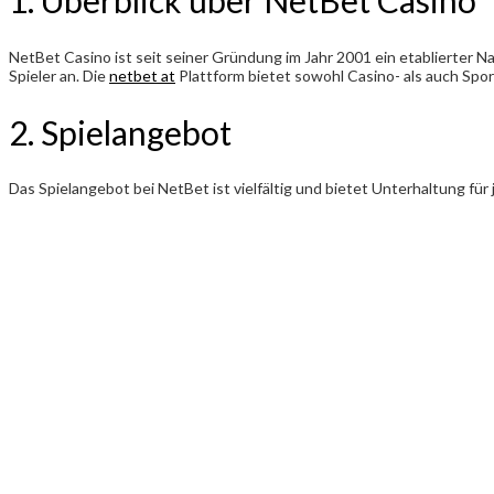
NetBet Casino ist seit seiner Gründung im Jahr 2001 ein etablierter N
Spieler an. Die
netbet at
Plattform bietet sowohl Casino- als auch Spo
2. Spielangebot
Das Spielangebot bei NetBet ist vielfältig und bietet Unterhaltung für