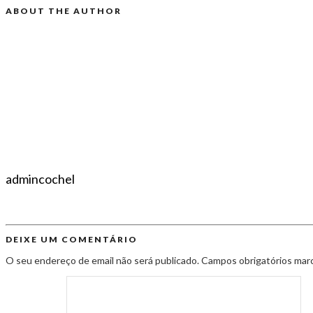
ABOUT THE AUTHOR
admincochel
DEIXE UM COMENTÁRIO
O seu endereço de email não será publicado.
Campos obrigatórios ma