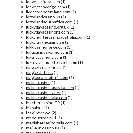
leovegasitalia.com
(1)
leovegassverige.com
(1)
livescorebetireland.com
(1)
lottolandcasino.us
(1)
lottolandsouthafrica.com
(1)
luckydayscasino.org.uk
(1)
luckydayscasinonz.com
(1)
luckyhuntercasinoaustralia.com
(1)
luckyjunglecasino.se
(2)
lukkicasinonorge.com
(1)
lunacasinosverige.com
(1)
luxurycasinonz.com
(1)
luxurycasinoosterreich.com
(1)
magic-redcasino.uk
(1)
magic-slots.uk
(1)
magiuscasinoitalia.com
(1)
malinacasino
(1)
malinacasinoaustralia.com
(1)
malinacasinocz.net
(1)
malinacasinoitalia.com
(1)
Maribet casino TR
(1)
Masalbet
(1)
Maxi reviewe
(2)
mbdoucrrds.ru 1
(1)
mediabetcasinoitalia.com
(1)
meilleur-casino.us
(1)
melbetaz.net
(1)