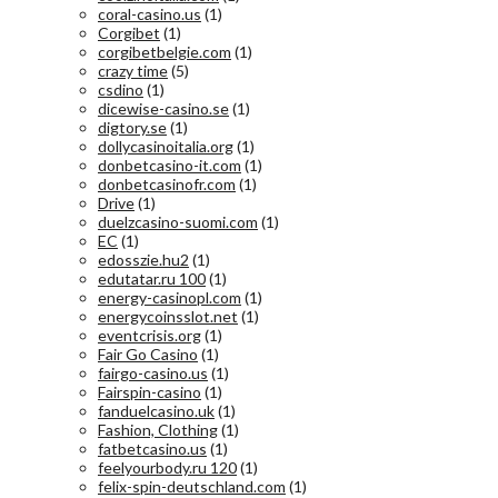
coral-casino.us
(1)
Corgibet
(1)
corgibetbelgie.com
(1)
crazy time
(5)
csdino
(1)
dicewise-casino.se
(1)
digtory.se
(1)
dollycasinoitalia.org
(1)
donbetcasino-it.com
(1)
donbetcasinofr.com
(1)
Drive
(1)
duelzcasino-suomi.com
(1)
EC
(1)
edosszie.hu2
(1)
edutatar.ru 100
(1)
energy-casinopl.com
(1)
energycoinsslot.net
(1)
eventcrisis.org
(1)
Fair Go Casino
(1)
fairgo-casino.us
(1)
Fairspin-casino
(1)
fanduelcasino.uk
(1)
Fashion, Clothing
(1)
fatbetcasino.us
(1)
feelyourbody.ru 120
(1)
felix-spin-deutschland.com
(1)