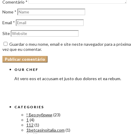
Comentário
*
Nome
*
Email
*
Site
Guardar o meu nome, email e site neste navegador para a próxima
vez que eu comentar.
OUR CHEF
At vero eos et accusam et justo duo dolores et ea rebum.
CATEGORIES
! Без рубрики
(23)
1
(4)
112
(1)
1betcasinoitalia.com
(1)