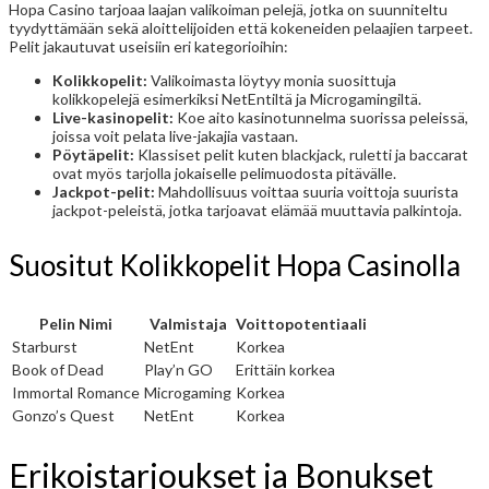
Hopa Casino tarjoaa laajan valikoiman pelejä, jotka on suunniteltu
tyydyttämään sekä aloittelijoiden että kokeneiden pelaajien tarpeet.
Pelit jakautuvat useisiin eri kategorioihin:
Kolikkopelit:
Valikoimasta löytyy monia suosittuja
kolikkopelejä esimerkiksi NetEntiltä ja Microgamingiltä.
Live-kasinopelit:
Koe aito kasinotunnelma suorissa peleissä,
joissa voit pelata live-jakajia vastaan.
Pöytäpelit:
Klassiset pelit kuten blackjack, ruletti ja baccarat
ovat myös tarjolla jokaiselle pelimuodosta pitävälle.
Jackpot-pelit:
Mahdollisuus voittaa suuria voittoja suurista
jackpot-peleistä, jotka tarjoavat elämää muuttavia palkintoja.
Suositut Kolikkopelit Hopa Casinolla
Pelin Nimi
Valmistaja
Voittopotentiaali
Starburst
NetEnt
Korkea
Book of Dead
Play’n GO
Erittäin korkea
Immortal Romance
Microgaming
Korkea
Gonzo’s Quest
NetEnt
Korkea
Erikoistarjoukset ja Bonukset