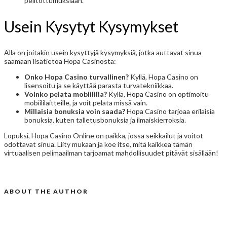
pelitottumuksiaan.
Usein Kysytyt Kysymykset
Alla on joitakin usein kysyttyjä kysymyksiä, jotka auttavat sinua
saamaan lisätietoa Hopa Casinosta:
Onko Hopa Casino turvallinen?
Kyllä, Hopa Casino on
lisensoitu ja se käyttää parasta turvatekniikkaa.
Voinko pelata mobiililla?
Kyllä, Hopa Casino on optimoitu
mobiililaitteille, ja voit pelata missä vain.
Millaisia bonuksia voin saada?
Hopa Casino tarjoaa erilaisia
bonuksia, kuten talletusbonuksia ja ilmaiskierroksia.
Lopuksi, Hopa Casino Online on paikka, jossa seikkailut ja voitot
odottavat sinua. Liity mukaan ja koe itse, mitä kaikkea tämän
virtuaalisen pelimaailman tarjoamat mahdollisuudet pitävät sisällään!
ABOUT THE AUTHOR