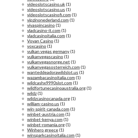
videoslotscasino.uk
(1)
videoslotscasino.us
(1)
videoslotscasinofi.com
(1)
vipzinonederland.com
(1)
vivaspincasino
(1)
vladcasino-it.com
(1)
vladcasinoitalia.com
(1)
Vovan Casino
(1)
voxcasino
(1)
vulkan vegas germany
(1)
vulkanvegascasino
(1)
vulkanvegasnorge.net
(1)
vulkanvegasosterreich.com
(1)
wanteddeadorawildslot.us
(1)
wazambacasinoitalia.com
(1)
wildcashx9990slot.com
(1)
wildfortunecasinoaustralia.org
(1)
wildz
(1)
wildzcasinocanada.org
(1)
william-casino.us
(1)
win-spirit-canada.com
(1)
winbet-austria.com
(1)
winbet-kenya.com
(1)
winbet-romania.org
(1)
Winhero greece
(1)
winsparkcasinoitalia.com
(1)