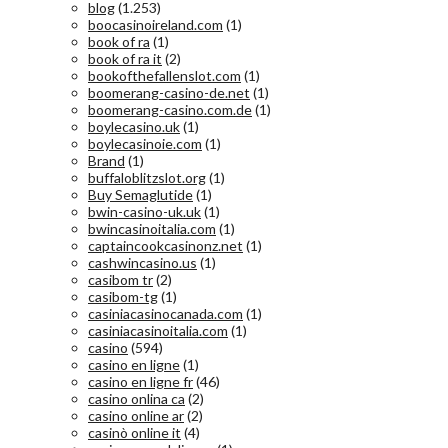
blog
(1.253)
boocasinoireland.com
(1)
book of ra
(1)
book of ra it
(2)
bookofthefallenslot.com
(1)
boomerang-casino-de.net
(1)
boomerang-casino.com.de
(1)
boylecasino.uk
(1)
boylecasinoie.com
(1)
Brand
(1)
buffaloblitzslot.org
(1)
Buy Semaglutide
(1)
bwin-casino-uk.uk
(1)
bwincasinoitalia.com
(1)
captaincookcasinonz.net
(1)
cashwincasino.us
(1)
casibom tr
(2)
casibom-tg
(1)
casiniacasinocanada.com
(1)
casiniacasinoitalia.com
(1)
casino
(594)
casino en ligne
(1)
casino en ligne fr
(46)
casino onlina ca
(2)
casino online ar
(2)
casinò online it
(4)