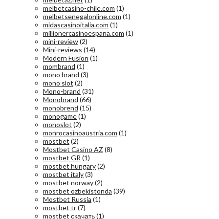
melbetcasino-chile.com
(1)
melbetsenegalonline.com
(1)
midascasinoitalia.com
(1)
millionercasinoespana.com
(1)
mini-review
(2)
Mini-reviews
(14)
Modern Fusion
(1)
mombrand
(1)
mono brand
(3)
mono slot
(2)
Mono-brand
(31)
Monobrand
(66)
monobrend
(15)
monogame
(1)
monoslot
(2)
monrocasinoaustria.com
(1)
mostbet
(2)
Mostbet Casino AZ
(8)
mostbet GR
(1)
mostbet hungary
(2)
mostbet italy
(3)
mostbet norway
(2)
mostbet ozbekistonda
(39)
Mostbet Russia
(1)
mostbet tr
(7)
mostbet скачать
(1)