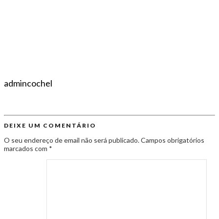
admincochel
DEIXE UM COMENTÁRIO
O seu endereço de email não será publicado.
Campos obrigatórios
marcados com
*