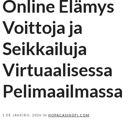
Online Elämys
Voittoja ja
Seikkailuja
Virtuaalisessa
Pelimaailmassa
1 DE JANEIRO, 2026 IN
HOPACASINOFI.COM