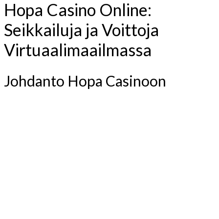
Hopa Casino Online:
Seikkailuja ja Voittoja
Virtuaalimaailmassa
Johdanto Hopa Casinoon