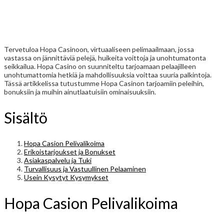
Tervetuloa Hopa Casinoon, virtuaaliseen pelimaailmaan, jossa
vastassa on jännittäviä pelejä, huikeita voittoja ja unohtumatonta
seikkailua. Hopa Casino on suunniteltu tarjoamaan pelaajilleen
unohtumattomia hetkiä ja mahdollisuuksia voittaa suuria palkintoja.
Tässä artikkelissa tutustumme Hopa Casinon tarjoamiin peleihin,
bonuksiin ja muihin ainutlaatuisiin ominaisuuksiin.
Sisältö
Hopa Casion Pelivalikoima
Erikoistarjoukset ja Bonukset
Asiakaspalvelu ja Tuki
Turvallisuus ja Vastuullinen Pelaaminen
Usein Kysytyt Kysymykset
Hopa Casion Pelivalikoima