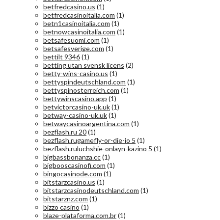
betfredcasino.us
(1)
betfredcasinoitalia.com
(1)
betn1casinoitalia.com
(1)
betnowcasinoitalia.com
(1)
betsafesuomi.com
(1)
betsafesverige.com
(1)
bettilt 9346
(1)
betting utan svensk licens
(2)
betty-wins-casino.us
(1)
bettyspindeutschland.com
(1)
bettyspinosterreich.com
(1)
bettywinscasino.app
(1)
betvictorcasino-uk.uk
(1)
betway-casino-uk.uk
(1)
betwaycasinoargentina.com
(1)
bezflash.ru 20
(1)
bezflash.rugamefly-or-die-io 5
(1)
bezflash.ruluchshie-onlayn-kazino 5
(1)
bigbassbonanza.cc
(1)
bigbooscasinofi.com
(1)
bingocasinode.com
(1)
bitstarzcasino.us
(1)
bitstarzcasinodeutschland.com
(1)
bitstarznz.com
(1)
bizzo casino
(1)
blaze-plataforma.com.br
(1)