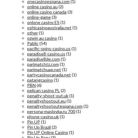
onecasinoespana.com
(1)
online casino au
(2)
online casino canada
(3)
online-game
(3)
onlone casino ES
(1)
oshicasinoaustralia.net
(1)
other
(1)
ozwin au casino
(1)
Pablic
(54)
pacific-spins-casino.us
(1)
paradise8-casino.us
(1)
paradise8de.com
(1)
parimatchtz.com
(1)
parimatchuae.net
(1)
partycasinocanada.net
(1)
patangcasino
(1)
PBN
(6)
pelican casino PL
(2)
penalty-shoot-out.uk
(1)
penaltyshootout.eu
(1)
penaltyshootoutespana.com
(1)
persona-maslovka.ru 700
(1)
phone-casino.uk
(1)
Pin UP
(1)
Pin Up Brazil
(2)
Pin UP Online Casino
(1)
Pin Up Peru
(3)