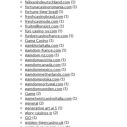
felixspindeutschland.com
(1)
fortunacasinoromania.com
(1)
fortune tiger brazil
(1)
freshcasinobrasil.com
(1)
freshcasinode.com
(1)
fruitmillionslot.com
(1)
fun-casino-sv.com
(1)
funbetcasinofrance.com
(1)
Gama Casino
(1)
gambloriaitalia.com
(1)
gamdom-france.com
(1)
gamdom-nz.com
(1)
gamdomaustria.com
(1)
gamdomcanada.com
(1)
gamdommexico.com
(1)
gamdomnetherlands.com
(1)
gamdompolska.com
(1)
gamdomportugal.com
(1)
gamdomsweden.com
(1)
Game
(2)
gametwistcasinoitalia.com
(1)
general
(2)
generative art ai 1
(1)
glory-casinos tr
(2)
GO
(1)
golden-tigercasino.uk
(1)