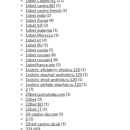
1xbet Casino AZ
(21)
1xbet casino BD
(1)
1xbet casino french
(1)
1xbet india
(2)
1xbet Korea
(4)
1xbet KR
(2)
1xbet malaysia
(1)
1xbet Morocco
(1)
1xbet pt
(2)
1xbet RU
(1)
1xbet russia
(1)
1xbet russian
(8)
1xbet russian1
(8)
1xbetfrance.win
(1)
1xslots-oficialnyy-vhod.ru 120
(1)
1xslots-skachat-android.ru 120
(1)
1xslots-vhod-android.ru 120
(1)
1xslots-zerkalo-skachat.ru 120
(1)
2
(7)
20betcasinoitalia.com
(1)
22bet
(3)
22Bet BD
(1)
22bet IT
(1)
24-casino-de.com
(1)
3
(1)
32red-casino-uk.uk
(1)
339
(40)