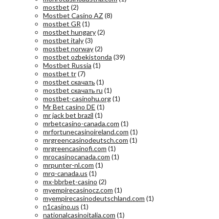
mostbet
(2)
Mostbet Casino AZ
(8)
mostbet GR
(1)
mostbet hungary
(2)
mostbet italy
(3)
mostbet norway
(2)
mostbet ozbekistonda
(39)
Mostbet Russia
(1)
mostbet tr
(7)
mostbet скачать
(1)
mostbet скачать ru
(1)
mostbet-casinohu.org
(1)
Mr Bet casino DE
(1)
mr jack bet brazil
(1)
mrbetcasino-canada.com
(1)
mrfortunecasinoireland.com
(1)
mrgreencasinodeutsch.com
(1)
mrgreencasinofi.com
(1)
mrocasinocanada.com
(1)
mrpunter-nl.com
(1)
mrq-canada.us
(1)
mx-bbrbet-casino
(2)
myempirecasinocz.com
(1)
myempirecasinodeutschland.com
(1)
n1casino.us
(1)
nationalcasinoitalia.com
(1)