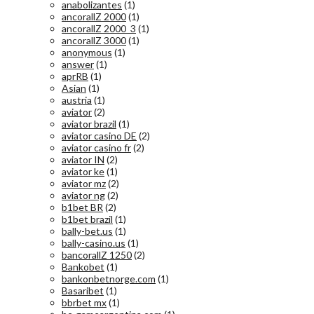
anabolizantes
(1)
ancorallZ 2000
(1)
ancorallZ 2000_3
(1)
ancorallZ 3000
(1)
anonymous
(1)
answer
(1)
aprRB
(1)
Asian
(1)
austria
(1)
aviator
(2)
aviator brazil
(1)
aviator casino DE
(2)
aviator casino fr
(2)
aviator IN
(2)
aviator ke
(1)
aviator mz
(2)
aviator ng
(2)
b1bet BR
(2)
b1bet brazil
(1)
bally-bet.us
(1)
bally-casino.us
(1)
bancorallZ 1250
(2)
Bankobet
(1)
bankonbetnorge.com
(1)
Basaribet
(1)
bbrbet mx
(1)