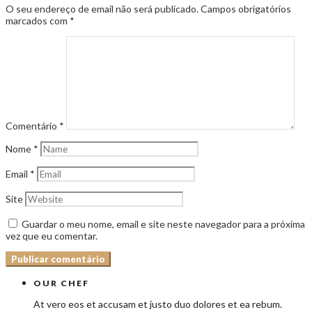
O seu endereço de email não será publicado.
Campos obrigatórios
marcados com
*
Comentário
*
Nome
*
Email
*
Site
Guardar o meu nome, email e site neste navegador para a próxima
vez que eu comentar.
OUR CHEF
At vero eos et accusam et justo duo dolores et ea rebum.