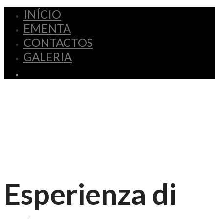
INÍCIO
EMENTA
CONTACTOS
GALERIA
Esperienza di