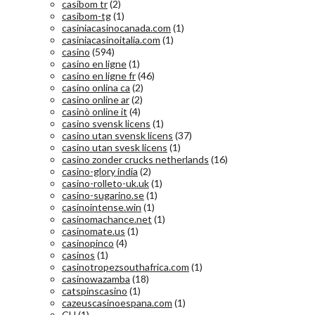
casibom tr
(2)
casibom-tg
(1)
casiniacasinocanada.com
(1)
casiniacasinoitalia.com
(1)
casino
(594)
casino en ligne
(1)
casino en ligne fr
(46)
casino onlina ca
(2)
casino online ar
(2)
casinò online it
(4)
casino svensk licens
(1)
casino utan svensk licens
(37)
casino utan svesk licens
(1)
casino zonder crucks netherlands
(16)
casino-glory india
(2)
casino-rolleto-uk.uk
(1)
casino-sugarino.se
(1)
casinointense.win
(1)
casinomachance.net
(1)
casinomate.us
(1)
casinopinco
(4)
casinos
(1)
casinotropezsouthafrica.com
(1)
casinowazamba
(18)
catspinscasino
(1)
cazeuscasinoespana.com
(1)
CH
(1)