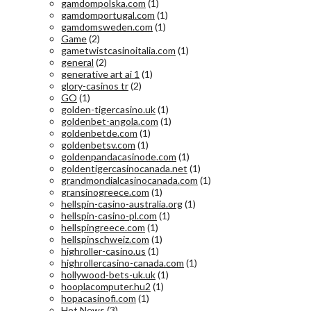
gamdompolska.com
(1)
gamdomportugal.com
(1)
gamdomsweden.com
(1)
Game
(2)
gametwistcasinoitalia.com
(1)
general
(2)
generative art ai 1
(1)
glory-casinos tr
(2)
GO
(1)
golden-tigercasino.uk
(1)
goldenbet-angola.com
(1)
goldenbetde.com
(1)
goldenbetsv.com
(1)
goldenpandacasinode.com
(1)
goldentigercasinocanada.net
(1)
grandmondialcasinocanada.com
(1)
gransinogreece.com
(1)
hellspin-casino-australia.org
(1)
hellspin-casino-pl.com
(1)
hellspingreece.com
(1)
hellspinschweiz.com
(1)
highroller-casino.us
(1)
highrollercasino-canada.com
(1)
hollywood-bets-uk.uk
(1)
hooplacomputer.hu2
(1)
hopacasinofi.com
(1)
Hot News
(3)