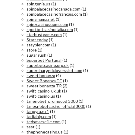
spingenie.us
(1)
spinpalacecasinocanada.com
(1)
spinpalacecasinofrancais.com
(1)
spinsmama.net
(1)
spinzcasinosuomi.com
(1)
sportbetcasinoitalia.com
(1)
starbustgame.com
(1)
Start today
(1)
staybler.com
(1)
store
(1)
sugar rush
(1)
Superbet Portugal
(1)
superbetcasino.org.uk
(1)
superchargedcloversslot.com
(1)
sweet bonanza
(4)
Sweet Bonanza DE
(1)
sweet bonanza TR
(2)
swift-casino-uk.uk
(1)
swift-casino.us
(1)
t.meriobet_promocod 3000
(1)
t.mesriobetcasino_official 3000
(1)
tangyra.ru 1
(1)
tarifahip.com
(1)
tedxmarseille.com
(1)
test
(1)
thephonecasino.us
(1)