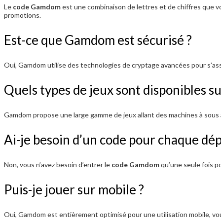
Le
code Gamdom
est une combinaison de lettres et de chiffres que vous
promotions.
Est-ce que Gamdom est sécurisé ?
Oui, Gamdom utilise des technologies de cryptage avancées pour s’as
Quels types de jeux sont disponibles 
Gamdom propose une large gamme de jeux allant des machines à sous aux
Ai-je besoin d’un code pour chaque dép
Non, vous n’avez besoin d’entrer le
code Gamdom
qu’une seule fois p
Puis-je jouer sur mobile ?
Oui, Gamdom est entièrement optimisé pour une utilisation mobile, vo