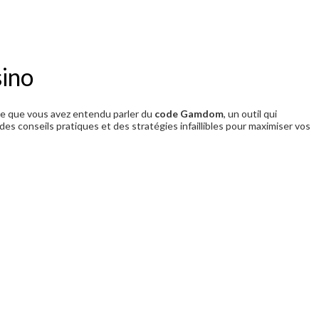
ino
rce que vous avez entendu parler du
code Gamdom
, un outil qui
 des conseils pratiques et des stratégies infaillibles pour maximiser vos