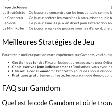
Type de Joueur
Le Stratégiste
Ce joueur se concentre sur les jeux de table comme le 
Le Chanceux
Ce joueur préfère les machines à sous, misant sur le 
Le Social
Ce joueur aime les jeux en direct pour l’interaction so
Le High Roller
Ce joueur engage de grosses sommes d’argent, cherch
Meilleures Stratégies de Jeu
Pour tirer le meilleur parti de votre expérience sur Gamdom, voici quel
Gestion des fonds :
Fixez un budget et respectez-le pour évite
Choisissez vos jeux judicieusement :
Familiarisez-vous avec le
Utilisez le code Gamdom :
Profitez toujours des bonus disponi
Pratiquez gratuitement :
Testez les jeux en mode démo pour co
FAQ sur Gamdom
Quel est le code Gamdom et où le trou