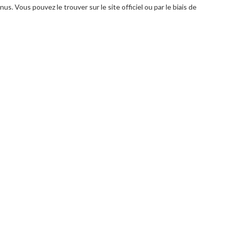
s. Vous pouvez le trouver sur le site officiel ou par le biais de