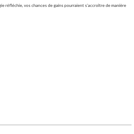
ie réfléchie, vos chances de gains pourraient s’accroître de manière