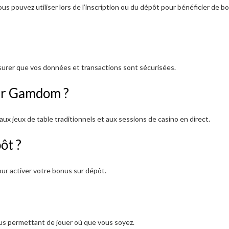
 pouvez utiliser lors de l’inscription ou du dépôt pour bénéficier de bonu
surer que vos données et transactions sont sécurisées.
sur Gamdom ?
 jeux de table traditionnels et aux sessions de casino en direct.
ôt ?
our activer votre bonus sur dépôt.
us permettant de jouer où que vous soyez.