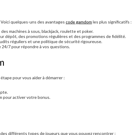
. Voici quelques-uns des avantages
code gamdom
les plus significatifs :
t des machines à sous, blackjack, roulette et poker.
ur dépôt, des promotions régulières et des programmes de fidélité.
its réguliers et une politique de sécurité rigoureuse.
e 24/7 pour répondre à vos questions.
om
r étape pour vous aider à démarrer :
mpte.
m pour activer votre bonus.
 des différents types de joueurs que vous pouvez rencontrer :