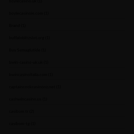
boylecasino.uk
(1)
boylecasinoie.com
(1)
Brand
(1)
buffaloblitzslot.org
(1)
Buy Semaglutide
(1)
bwin-casino-uk.uk
(1)
bwincasinoitalia.com
(1)
captaincookcasinonz.net
(1)
cashwincasino.us
(1)
casibom tr
(2)
casibom-tg
(1)