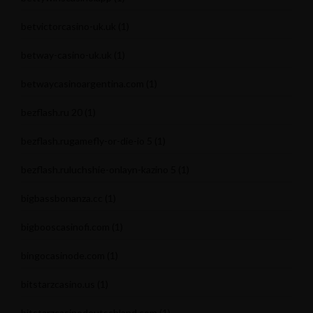
betvictorcasino-uk.uk
(1)
betway-casino-uk.uk
(1)
betwaycasinoargentina.com
(1)
bezflash.ru 20
(1)
bezflash.rugamefly-or-die-io 5
(1)
bezflash.ruluchshie-onlayn-kazino 5
(1)
bigbassbonanza.cc
(1)
bigbooscasinofi.com
(1)
bingocasinode.com
(1)
bitstarzcasino.us
(1)
bitstarzcasinodeutschland.com
(1)