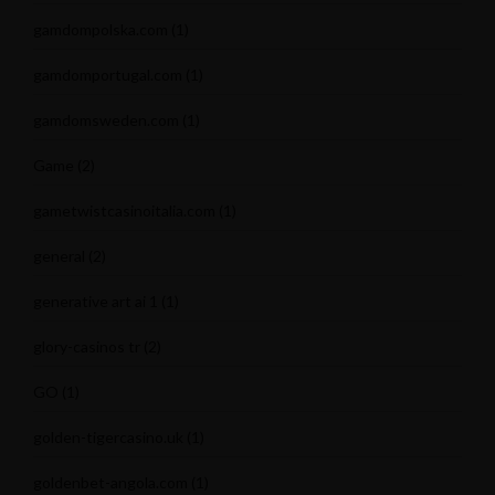
gamdompolska.com
(1)
gamdomportugal.com
(1)
gamdomsweden.com
(1)
Game
(2)
gametwistcasinoitalia.com
(1)
general
(2)
generative art ai 1
(1)
glory-casinos tr
(2)
GO
(1)
golden-tigercasino.uk
(1)
goldenbet-angola.com
(1)