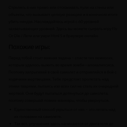
Стрелять в них прямо или отскакивать пули на стены или
объекты, что вызывает цепную реакцию и в конечном итоге
убить ниндзя. Наслаждайтесь игрой с 60 уровней
захватывающих уровней. Здесь вы можете сыграть игру Fly
Or Die / Лети или умри Html 5 в браузере онлайн.
Похожие игры:
Перед тобой стоит важная задача – спасти тех немногих,
которым удалось выжить во время зомби—апокалипсиса.
Поэтому запрыгивай в свой самолет и отправляйся в бой с
ходячими мертвецами. Тебе предстоит пролетать над
этими тварями, пытаясь изо всех сил не стать их очередной
жертвой. Они будут пытаться дотянуться до самолета,
поэтому совершай ловкие маневры, чтобы увернуться.
Единственный способ укрыться от них – это летать над
их головами на самолете.
Так вот, улучшения здесь начинаются от двигателя до