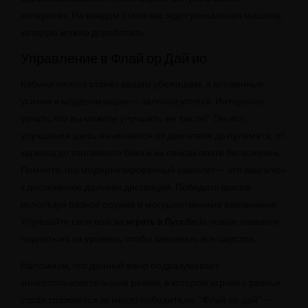
интересах. На каждом этапе вас ждет уникальная машина,
которую можно доработать.
Управление в Флай ор Дай ио
Кабина пилота станет вашим убежищем, а вложенные
усилия в модернизацию — залогом успеха. Интересно
узнать, что вы можете улучшить, не так ли? Так вот,
улучшения здесь начинаются от двигателя до пулемета, от
каркаса до топливного бака и их список почти бесконечен.
Помните, что модернизированный самолет — это ваш ключ
к достижению дальних дистанций. Победить врагов,
используя разное оружие и могущественные заклинания.
Улучшайте свои войска
играть в flyordie.io
новые навыки и
поднять их на уровень, чтобы завоевать все царства.
Напомним, что данный жанр подразумевает
многопользовательский режим, в котором игроки с разных
стран сражаются за место победителя. “Флай ор дай” —