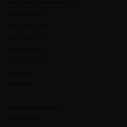
casino zonder crucks netherlands
(16)
casino-glory india
(2)
casino-rolleto-uk.uk
(1)
casino-sugarino.se
(1)
casinointense.win
(1)
casinomachance.net
(1)
casinomate.us
(1)
casinopinco
(4)
casinos
(1)
casinotropezsouthafrica.com
(1)
casinowazamba
(18)