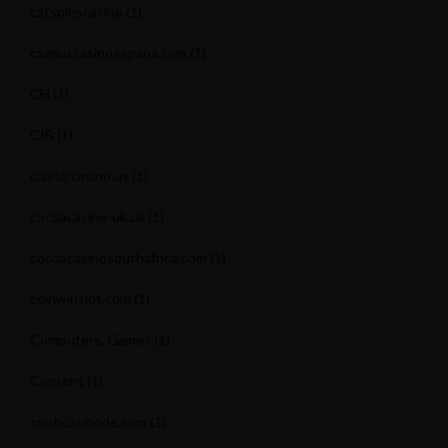
catspinscasino
(1)
cazeuscasinoespana.com
(1)
CH
(1)
CIB
(1)
classiccasino.us
(1)
cocoacasino-uk.uk
(1)
cocoacasinosouthafrica.com
(1)
coinwinslot.com
(1)
Computers, Games
(1)
Content
(1)
conticasinode.com
(1)