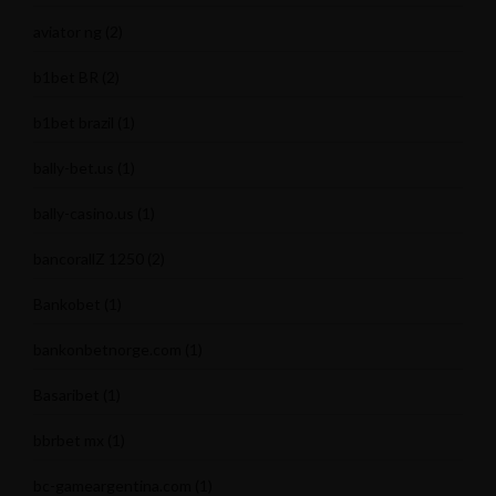
aviator ng
(2)
b1bet BR
(2)
b1bet brazil
(1)
bally-bet.us
(1)
bally-casino.us
(1)
bancorallZ 1250
(2)
Bankobet
(1)
bankonbetnorge.com
(1)
Basaribet
(1)
bbrbet mx
(1)
bc-gameargentina.com
(1)