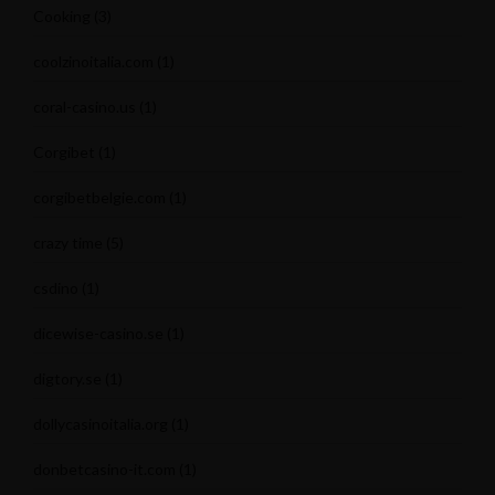
Cooking
(3)
coolzinoitalia.com
(1)
coral-casino.us
(1)
Corgibet
(1)
corgibetbelgie.com
(1)
crazy time
(5)
csdino
(1)
dicewise-casino.se
(1)
digtory.se
(1)
dollycasinoitalia.org
(1)
donbetcasino-it.com
(1)