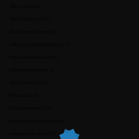
7bet-no.com
(1)
7betcasinobr.com
(1)
7bitcasinoitalia.com
(1)
888-casinodeutschland.com
(1)
888-casinofrance.com
(1)
888casinobrasil.com
(1)
888casinodk.com
(1)
888starz bd
(2)
a16z generative ai
(1)
admiralbetcasinoitalia.com
(1)
admiralcasino-sk.com
(1)