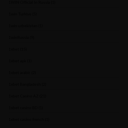
1WIN Official In Russia
(1)
1win Turkiye
(5)
1win uzbekistan
(1)
1winRussia
(9)
1xbet
(15)
1xbet apk
(1)
1xbet arabic
(2)
1xbet Bangladesh
(2)
1xbet Casino AZ
(21)
1xbet casino BD
(1)
1xbet casino french
(1)