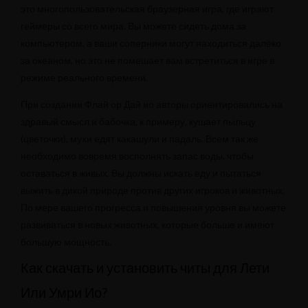
это многопользовательская браузерная игра, где играют
геймеры со всего мира. Вы можете сидеть дома за
компьютером, а ваши соперники могут находиться далеко
за океаном, но это не помешает вам встретиться в игре в
режиме реального времени.
При создании Флай ор Дай ио авторы ориентировались на
здравый смысл и бабочка, к примеру, кушает пыльцу
(цветочки), мухи едят какашули и падаль. Всем так же
необходимо вовремя восполнять запас воды, чтобы
оставаться в живых. Вы должны искать еду и пытаться
выжить в дикой природе против других игроков и животных.
По мере вашего прогресса и повышения уровня вы можете
развиваться в новых животных, которые больше и имеют
большую мощность.
Как скачать и установить читы для Лети
Или Умри Ио?