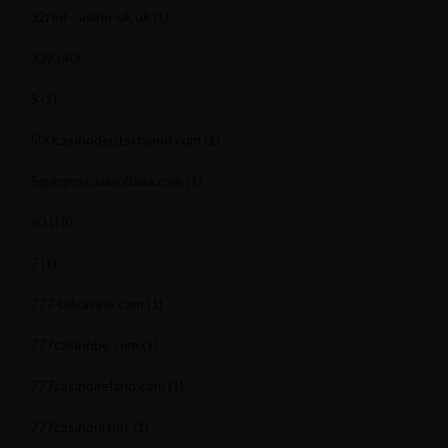
32red-casino-uk.uk
(1)
339
(40)
5
(1)
500casinodeutschland.com
(1)
5gringoscasinoitalia.com
(1)
60
(18)
7
(1)
777-bdcasino.com
(1)
777casinobe.com
(1)
777casinoireland.com
(1)
777casinonl.net
(1)