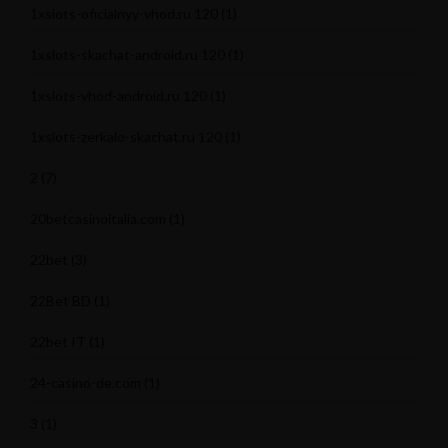
1xslots-oficialnyy-vhod.ru 120
(1)
1xslots-skachat-android.ru 120
(1)
1xslots-vhod-android.ru 120
(1)
1xslots-zerkalo-skachat.ru 120
(1)
2
(7)
20betcasinoitalia.com
(1)
22bet
(3)
22Bet BD
(1)
22bet IT
(1)
24-casino-de.com
(1)
3
(1)