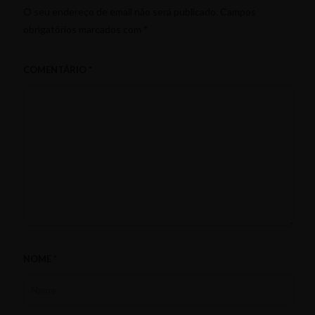
O seu endereço de email não será publicado.
Campos
obrigatórios marcados com
*
COMENTÁRIO
*
NOME
*