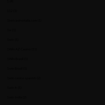
1
(4)
112
(1)
1betcasinoitalia.com
(1)
1w
(1)
1win
(1)
1Win AZ Casino
(11)
1Win Brasil
(1)
1win Brazil
(1)
1win casino spanish
(2)
1win fr
(1)
1win India
(2)