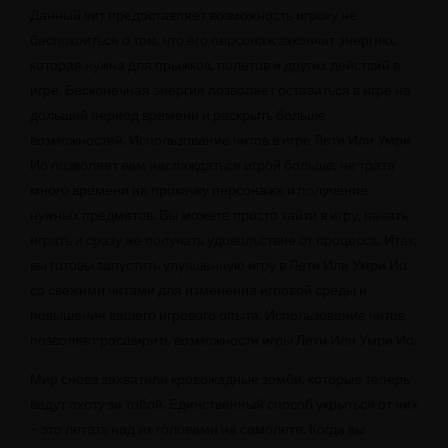
Данный чит предоставляет возможность игроку не
беспокоиться о том, что его персонаж закончит энергию,
которая нужна для прыжков, полетов и других действий в
игре. Бесконечная энергия позволяет оставаться в игре на
дольший период времени и раскрыть больше
возможностей. Использование читов в игре Лети Или Умри
Ио позволяет вам наслаждаться игрой больше, не тратя
много времени на прокачку персонажа и получение
нужных предметов. Вы можете просто зайти в игру, начать
играть и сразу же получать удовольствие от процесса. Итак,
вы готовы запустить улучшенную игру в Лети Или Умри Ио
со свежими читами для изменения игровой среды и
повышения вашего игрового опыта. Использование читов
позволяет расширить возможности игры Лети Или Умри Ио.
Мир снова захватили кровожадные зомби, которые теперь
ведут охоту за тобой. Единственный способ укрыться от них
– это летать над их головами на самолете. Когда вы