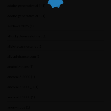
adobe generative ai 1
(1)
adobe generative ai 3
(1)
Ai News 2025
(1)
allluckycloversslot.net
(1)
allslotscasinonz.net
(1)
allyspinfrance.com
(1)
anabolizantes
(1)
ancorallZ 2000
(1)
ancorallZ 2000_3
(1)
ancorallZ 3000
(1)
anonymous
(1)