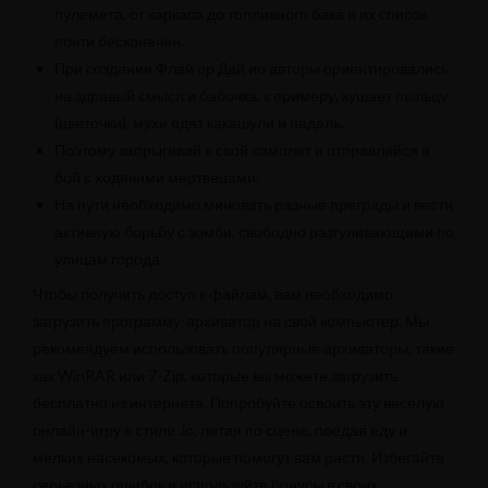
пулемета, от каркаса до топливного бака и их список
почти бесконечен.
При создании Флай ор Дай ио авторы ориентировались
на здравый смысл и бабочка, к примеру, кушает пыльцу
(цветочки), мухи едят какашули и падаль.
Поэтому запрыгивай в свой самолет и отправляйся в
бой с ходячими мертвецами.
На пути необходимо миновать разные преграды и вести
активную борьбу с зомби, свободно разгуливающими по
улицам города.
Чтобы получить доступ к файлам, вам необходимо
загрузить программу-архиватор на свой компьютер. Мы
рекомендуем использовать популярные архиваторы, такие
как WinRAR или 7-Zip, которые вы можете загрузить
бесплатно из интернета. Попробуйте освоить эту веселую
онлайн-игру в стиле .io, летая по сцене, поедая еду и
мелких насекомых, которые помогут вам расти. Избегайте
серьезных ошибок и используйте бонусы в своих