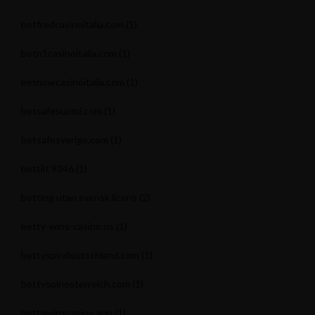
betfredcasinoitalia.com
(1)
betn1casinoitalia.com
(1)
betnowcasinoitalia.com
(1)
betsafesuomi.com
(1)
betsafesverige.com
(1)
bettilt 9346
(1)
betting utan svensk licens
(2)
betty-wins-casino.us
(1)
bettyspindeutschland.com
(1)
bettyspinosterreich.com
(1)
bettywinscasino.app
(1)