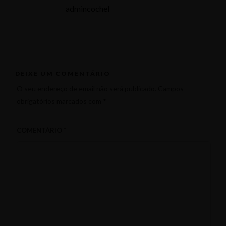
admincochel
DEIXE UM COMENTÁRIO
O seu endereço de email não será publicado.
Campos
obrigatórios marcados com
*
COMENTÁRIO
*