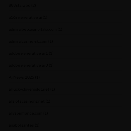
888starz bd
(2)
a16z generative ai
(1)
admiralbetcasinoitalia.com
(1)
admiralcasino-sk.com
(1)
adobe generative ai 1
(1)
adobe generative ai 3
(1)
Ai News 2025
(1)
allluckycloversslot.net
(1)
allslotscasinonz.net
(1)
allyspinfrance.com
(1)
anabolizantes
(1)