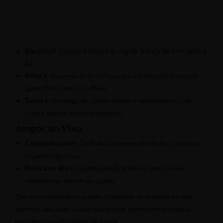
Blackjack:
Compite contra el crupier y trata de acercarte a
21.
Ruleta:
Apuesta en tu número o color favorito y espera
que la bola caiga a tu favor.
Bacará:
Un juego de cartas simple y emocionante que
ofrece mucho entretenimiento.
Juegos en Vivo
Casino Hold’em:
Disfruta de la emoción de las cartas con
crupieres en vivo.
Ruleta en Vivo:
La emoción de la ruleta, pero con la
experiencia real de un casino.
Con esta variedad de juegos, Gamdom se asegura de que
siempre haya algo nuevo que probar, manteniendo viva la
emoción en cada sesión de juego.