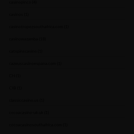
casinopinco
(4)
casinos
(1)
casinotropezsouthafrica.com
(1)
casinowazamba
(18)
catspinscasino
(1)
cazeuscasinoespana.com
(1)
CH
(1)
CIB
(1)
classiccasino.us
(1)
cocoacasino-uk.uk
(1)
cocoacasinosouthafrica.com
(1)