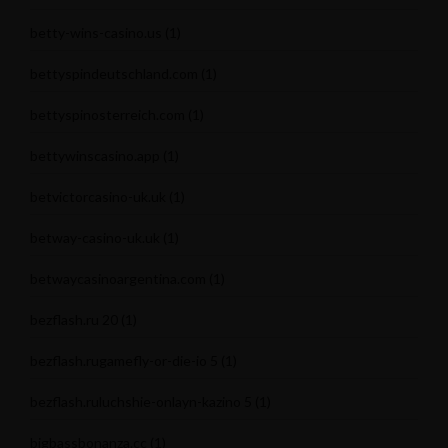
betty-wins-casino.us
(1)
bettyspindeutschland.com
(1)
bettyspinosterreich.com
(1)
bettywinscasino.app
(1)
betvictorcasino-uk.uk
(1)
betway-casino-uk.uk
(1)
betwaycasinoargentina.com
(1)
bezflash.ru 20
(1)
bezflash.rugamefly-or-die-io 5
(1)
bezflash.ruluchshie-onlayn-kazino 5
(1)
bigbassbonanza.cc
(1)