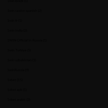
1win Brazil
(1)
1win casino spanish
(2)
1win fr
(1)
1win India
(2)
1WIN Official In Russia
(1)
1win Turkiye
(5)
1win uzbekistan
(1)
1winRussia
(9)
1xbet
(15)
1xbet apk
(1)
1xbet arabic
(2)