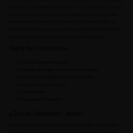
Casino
, un lugar donde la emoción y las apuestas se fusionan
con la innovadora moneda digital,
Bitcoin
. En este artículo,
exploraremos las múltiples facetas de Gamdom Casino, su
amplia variedad de juegos, y cómo puedes beneficiarte de la
tecnología de criptomonedas mientras te diviertes.
Tabla de Contenidos
¿Qué es Gamdom Casino?
Ventajas de Jugar con Bitcoin en Gamdom
Juegos Disponibles en Gamdom Casino
¿Cómo Empezar a Jugar?
Conclusiones
Preguntas Frecuentes
¿Qué es Gamdom Casino?
Gamdom Casino
es una plataforma de juegos en línea que
permite a los usuarios disfrutar de una variedad de juegos,