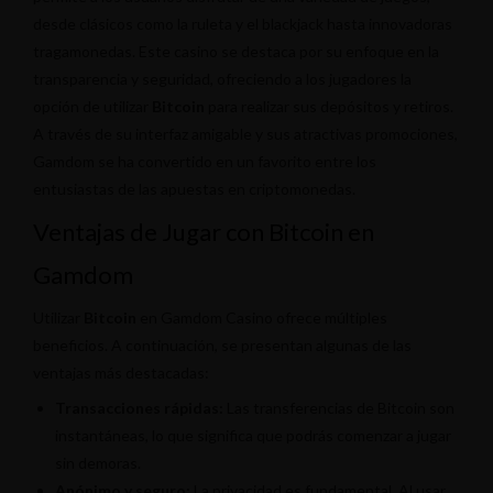
desde clásicos como la ruleta y el blackjack hasta innovadoras
tragamonedas. Este casino se destaca por su enfoque en la
transparencia y seguridad, ofreciendo a los jugadores la
opción de utilizar
Bitcoin
para realizar sus depósitos y retiros.
A través de su interfaz amigable y sus atractivas promociones,
Gamdom se ha convertido en un favorito entre los
entusiastas de las apuestas en criptomonedas.
Ventajas de Jugar con Bitcoin en
Gamdom
Utilizar
Bitcoin
en Gamdom Casino ofrece múltiples
beneficios. A continuación, se presentan algunas de las
ventajas más destacadas:
Transacciones rápidas:
Las transferencias de Bitcoin son
instantáneas, lo que significa que podrás comenzar a jugar
sin demoras.
Anónimo y seguro:
La privacidad es fundamental. Al usar