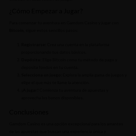
¿Cómo Empezar a Jugar?
Para comenzar tu aventura en Gamdom Casino y jugar con
Bitcoin
, sigue estos sencillos pasos:
Registrarse:
Crea una cuenta en la plataforma
proporcionando tus datos básicos.
Depósito:
Elige Bitcoin como tu método de pago y
deposita fondos en tu cuenta.
Selecciona un juego:
Explora la amplia gama de juegos y
elige el que más te llame la atención.
¡A jugar!
Comienza tu aventura de apuestas y
aprovecha los bonos disponibles.
Conclusiones
Gamdom Casino es una opción excepcional para los amantes
de las apuestas que buscan una experiencia única y