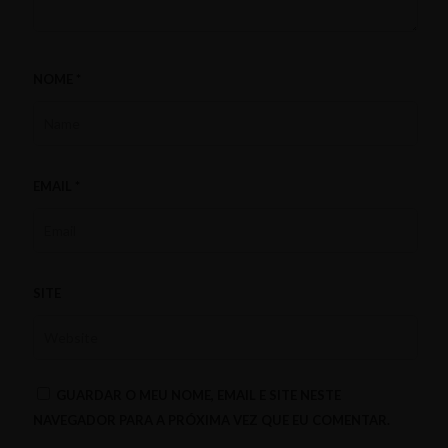
NOME
*
EMAIL
*
SITE
GUARDAR O MEU NOME, EMAIL E SITE NESTE
NAVEGADOR PARA A PRÓXIMA VEZ QUE EU COMENTAR.