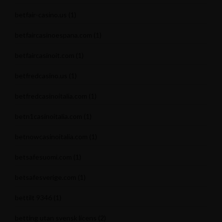
betfair-casino.us
(1)
betfaircasinoespana.com
(1)
betfaircasinoit.com
(1)
betfredcasino.us
(1)
betfredcasinoitalia.com
(1)
betn1casinoitalia.com
(1)
betnowcasinoitalia.com
(1)
betsafesuomi.com
(1)
betsafesverige.com
(1)
bettilt 9346
(1)
betting utan svensk licens
(2)