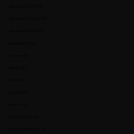
ancorallZ 2000
(1)
ancorallZ 2000_3
(1)
ancorallZ 3000
(1)
anonymous
(1)
answer
(1)
aprRB
(1)
Asian
(1)
austria
(1)
aviator
(2)
aviator brazil
(1)
aviator casino DE
(2)