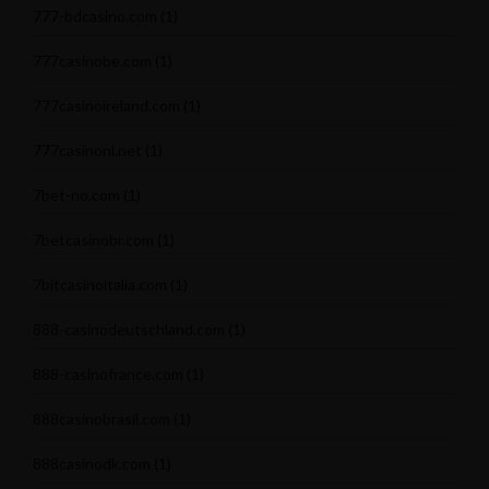
777-bdcasino.com
(1)
777casinobe.com
(1)
777casinoireland.com
(1)
777casinonl.net
(1)
7bet-no.com
(1)
7betcasinobr.com
(1)
7bitcasinoitalia.com
(1)
888-casinodeutschland.com
(1)
888-casinofrance.com
(1)
888casinobrasil.com
(1)
888casinodk.com
(1)