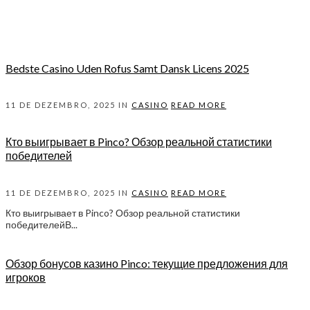
Bedste Casino Uden Rofus Samt Dansk Licens 2025
11 DE DEZEMBRO, 2025 IN
CASINO
READ MORE
Кто выигрывает в Pinco? Обзор реальной статистики
победителей
11 DE DEZEMBRO, 2025 IN
CASINO
READ MORE
Кто выигрывает в Pinco? Обзор реальной статистики
победителейВ...
Обзор бонусов казино Pinco: текущие предложения для
игроков